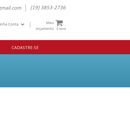
(19) 3853-2736
gmail.com
Meu
inha Conta
orçamento
0 Itens
CADASTRE-SE