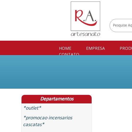
HOME
EMPRESA
PROD
CONTATO
Departamentos
*outlet*
*promocao incensarios
cascatas*