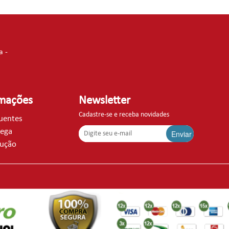
a -
rmações
Newsletter
Cadastre-se e receba novidades
quentes
rega
Enviar
lução