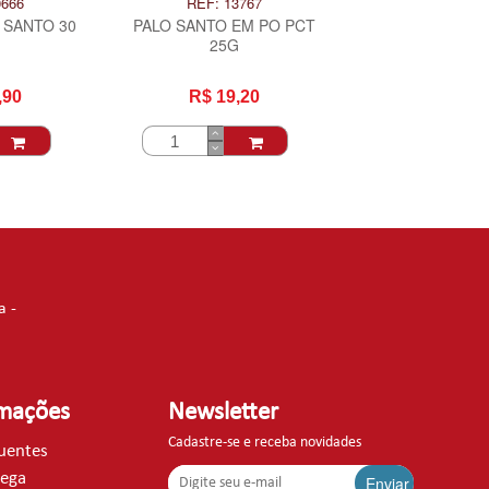
0666
REF: 13767
 SANTO 30
PALO SANTO EM PO PCT
25G
,90
R$ 19,20
a -
rmações
Newsletter
Cadastre-se e receba novidades
quentes
rega
Enviar