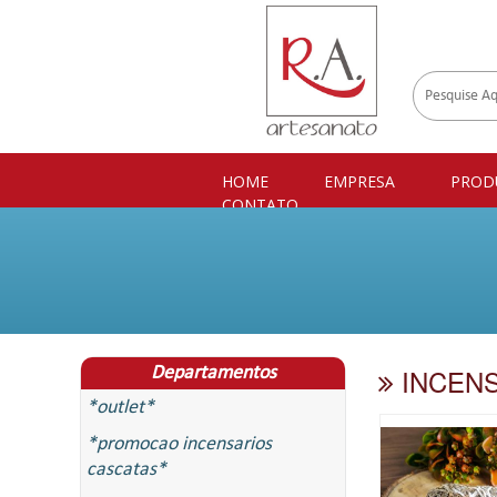
HOME
EMPRESA
PROD
CONTATO
INCEN
Departamentos
*outlet*
*promocao incensarios
cascatas*