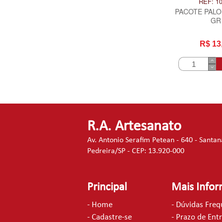
REF: 1
PACOTE PALO
GR
R$ 13
R.A. Artesanato
Av. Antonio Serafim Petean - 640 - Santan
Pedreira/SP - CEP: 13.920-000
Principal
Mais Info
- Home
- Dúvidas Fre
- Cadastre-se
- Prazo de Ent