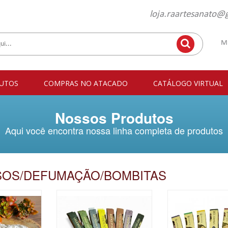
loja.raartesanato@
M
UTOS
COMPRAS NO ATACADO
CATÁLOGO VIRTUAL
Nossos Produtos
Aqui você encontra nossa linha completa de produtos
SOS/DEFUMAÇÃO/BOMBITAS