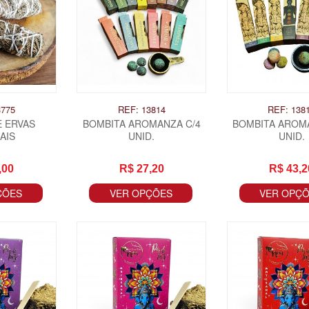
3775
REF: 13814
REF: 138
E ERVAS
BOMBITA AROMANZA C/4
BOMBITA AROM
AIS
UNID.
UNID.
,00
R$ 27,20
R$ 43,2
ÇÕES
VER OPÇÕES
VER OPÇ