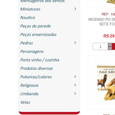
Mensageiros dos ventos
Miniaturas
REF: 13
Nautico
INCENSO PO DE
SETE F
Peças de parede
Peças envernizadas
R$ 29
Pedras
Personagens
Porta vinho / cozinha
Produtos diversos
Pulseiras/colares
Religiosos
Umbanda
Velas