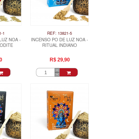
1-1
REF: 13821-5
LUZ NOA -
INCENSO PO DE LUZ NOA -
ODITE
RITUAL INDIANO
0
R$ 29,90