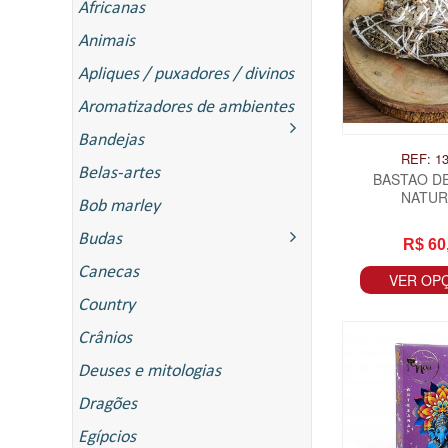
Africanas
Animais
Apliques / puxadores / divinos
Aromatizadores de ambientes
Bandejas
REF: 1
Belas-artes
BASTAO D
NATUR
Bob marley
Budas
R$ 60
Canecas
VER OP
Country
Crânios
Deuses e mitologias
Dragões
Egípcios