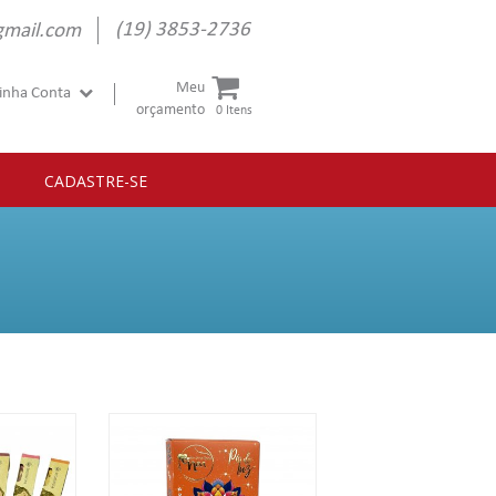
(19) 3853-2736
gmail.com
Meu
inha Conta
orçamento
0 Itens
CADASTRE-SE