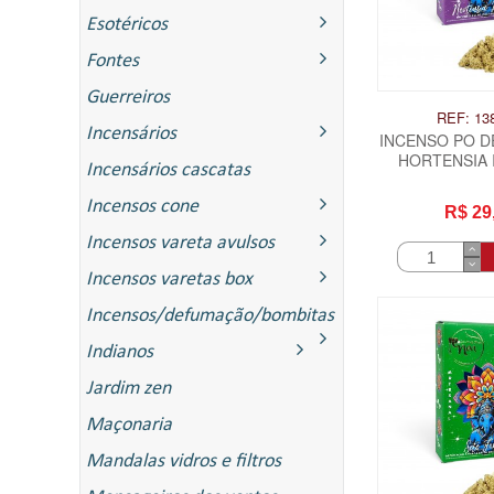
Esotéricos
Fontes
Guerreiros
REF: 13
Incensários
INCENSO PO DE
HORTENSIA 
Incensários cascatas
Incensos cone
R$ 29
Incensos vareta avulsos
Incensos varetas box
Incensos/defumação/bombitas
Indianos
ITAS
Jardim zen
Maçonaria
Mandalas vidros e filtros